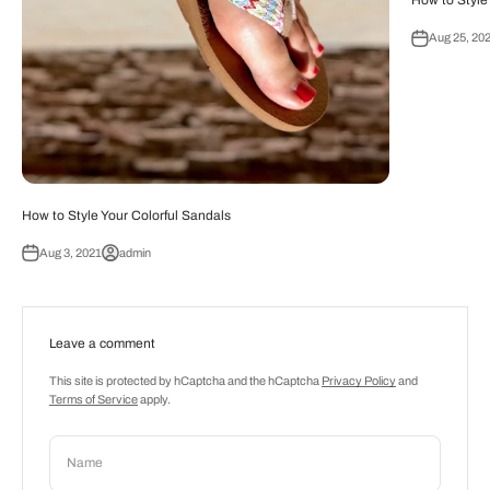
How to Style
Aug 25, 20
How to Style Your Colorful Sandals
Aug 3, 2021
admin
Leave a comment
This site is protected by hCaptcha and the hCaptcha
Privacy Policy
and
Terms of Service
apply.
Name