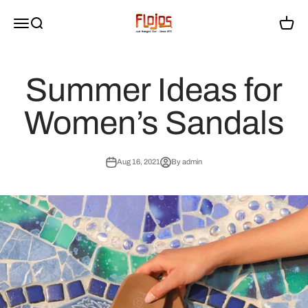
Skip to content
flojossandals
Menu
Search
Cart
Summer Ideas for
Women’s Sandals
Aug 16, 2021
By admin