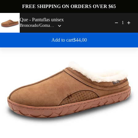
Ir al contenido
FREE SHIPPING ON ORDERS OVER $65
flojossandals
Menú
Buscar
Carrito
Que - Pantuflas unisex
1
Zoom
Regular price: $44,00
Add to cart
$44,00