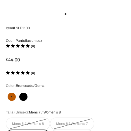
Ir al artículo 1
Item# SLP1100
Que - Pantuflas unisex
(4)
Precio de oferta
$44.00
(4)
Color:
Bronceado/Goma
Bronceado/Goma
Negro/Marrón
Talla (Unisex):
Mens 7 / Women’s 8
Mens 5 / Women’s 6
Mens 6 / Women’s 7