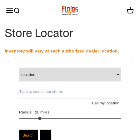
Ir al contenido
flojossandals
Menú
Buscar
Carrito
Store Locator
Inventory will vary at each authorized dealer location.
Use my location
Radius:
20
miles
Search