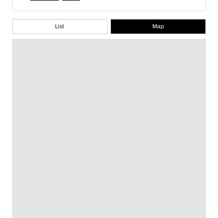
List
Map