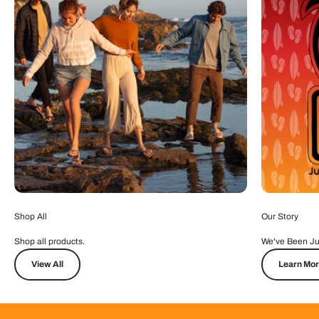
Shop All
Our Story
Shop all products.
We've Been Ju
View All
Learn Mo