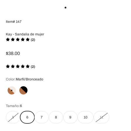
Ir al artículo 1
Item# 147
Kay - Sandalia de mujer
(2)
Precio de oferta
$38.00
(2)
Color:
Marfil/Bronceado
Marfil/Bronceado
Negro/Marrón
Tamaño:
6
5
6
7
8
9
10
11