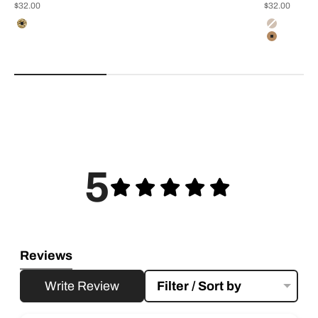
Precio de oferta
Precio de ofer
$32.00
$32.00
Color
Color
Natural
Cream
Tan
5
Reviews
Write Review
Filter / Sort by