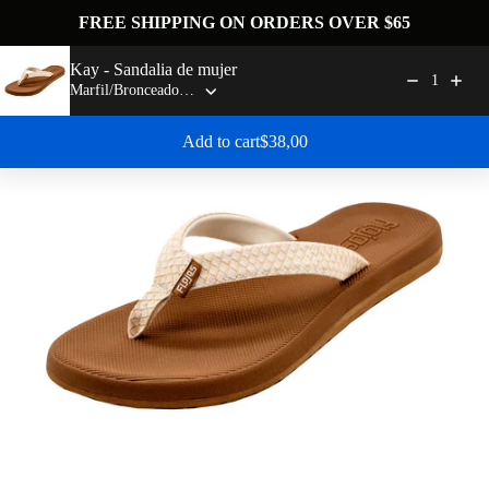
Ir al contenido
FREE SHIPPING ON ORDERS OVER $65
flojossandals
Menú
Buscar
Carrito
Kay - Sandalia de mujer
1
Zoom
Regular price: $38,00
Add to cart
$38,00